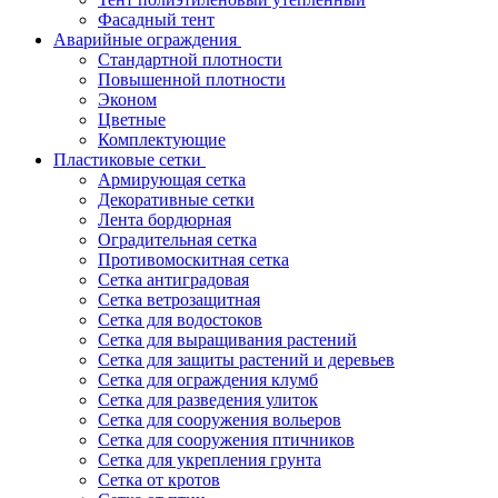
Фасадный тент
Аварийные ограждения
Стандартной плотности
Повышенной плотности
Эконом
Цветные
Комплектующие
Пластиковые сетки
Армирующая сетка
Декоративные сетки
Лента бордюрная
Оградительная сетка
Противомоскитная сетка
Сетка антиградовая
Сетка ветрозащитная
Сетка для водостоков
Сетка для выращивания растений
Сетка для защиты растений и деревьев
Сетка для ограждения клумб
Сетка для разведения улиток
Сетка для сооружения вольеров
Сетка для сооружения птичников
Сетка для укрепления грунта
Сетка от кротов