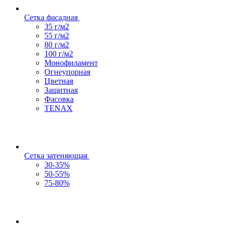
Сетка фасадная
35 г/м2
55 г/м2
80 г/м2
100 г/м2
Монофиламент
Огнеупорная
Цветная
Защитная
Фасовка
TENAX
Сетка затеняющая
30-35%
50-55%
75-80%