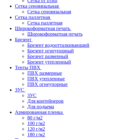
Сетка от птиц
Сетка сеновязальная
Сетка сеновязальная
Сетка паллетная
Сетка паллетная
Широкоформатная печать
Широкоформатная печать
Брезент
Брезент водоотталкивающий
Брезент огнеупорный
Брезент размерный
Брезент утепленный
Тенты ПВХ
ПВХ размерные
ПВХ утепленные
ПВХ огнеупорные
ЗУС
ЗУС
Для контейнеров
Для подьема
Армированная пленка
80 г/м2
100 г/м2
120 г/м2
180 г/м2