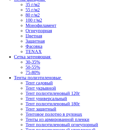
35 г/м2
55 г/м2
80 г/м2
100 г/м2
Монофиламент
Огнеупорная
Цветная
Защитная
Фасовка
TENAX
Сетка затеняющая
30-35%
50-55%
75-80%
Тенты полиэтиленовые
Тент садовый
Тент укрывной
Тент полиэтиленовый 120г
Тент универсальный
Тент полиэтиленовый 180г
Тент защитный
Тентовое полотно в рулонах
Тенты из армированной пленки
Тент полиэтиленовый огнеупорный
Тент полиэтиленовый утепленный