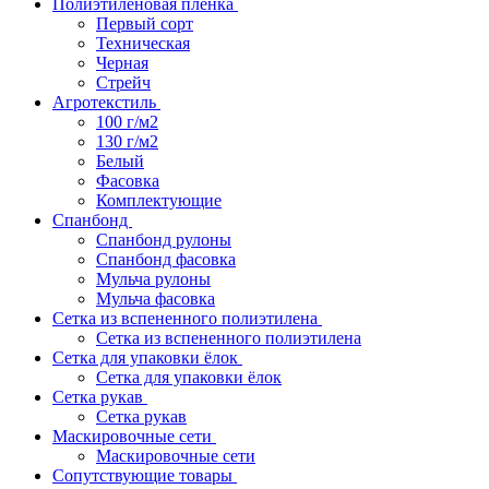
Полиэтиленовая пленка
Первый сорт
Техническая
Черная
Стрейч
Агротекстиль
100 г/м2
130 г/м2
Белый
Фасовка
Комплектующие
Спанбонд
Спанбонд рулоны
Спанбонд фасовка
Мульча рулоны
Мульча фасовка
Сетка из вспененного полиэтилена
Сетка из вспененного полиэтилена
Сетка для упаковки ёлок
Сетка для упаковки ёлок
Сетка рукав
Сетка рукав
Маскировочные сети
Маскировочные сети
Сопутствующие товары