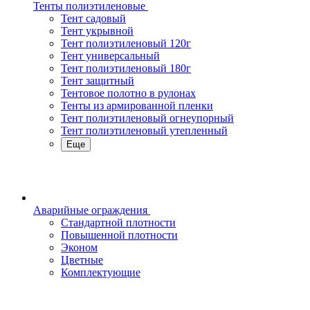
Тенты полиэтиленовые
Тент садовый
Тент укрывной
Тент полиэтиленовый 120г
Тент универсальный
Тент полиэтиленовый 180г
Тент защитный
Тентовое полотно в рулонах
Тенты из армированной пленки
Тент полиэтиленовый огнеупорный
Тент полиэтиленовый утепленный
Еще
Аварийные ограждения
Стандартной плотности
Повышенной плотности
Эконом
Цветные
Комплектующие