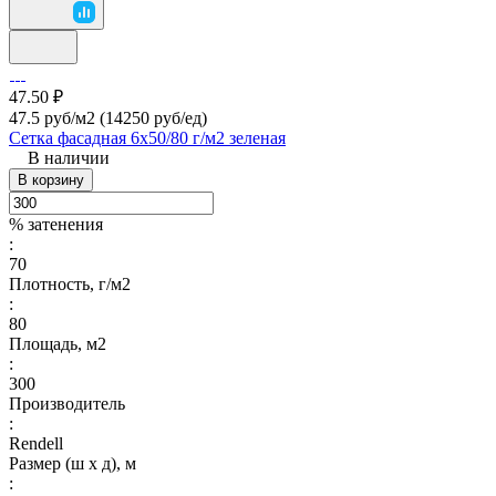
47.50 ₽
47.5 руб/м2
(14250 руб/eд)
Сетка фасадная 6х50/80 г/м2 зеленая
В наличии
В корзину
% затенения
:
70
Плотность, г/м2
:
80
Площадь, м2
:
300
Производитель
:
Rendell
Размер (ш х д), м
: