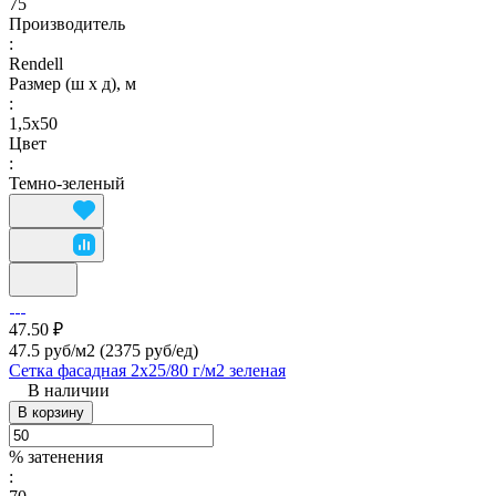
75
Производитель
:
Rendell
Размер (ш х д), м
:
1,5х50
Цвет
:
Темно-зеленый
47.50 ₽
47.5 руб/м2
(2375 руб/eд)
Сетка фасадная 2х25/80 г/м2 зеленая
В наличии
В корзину
% затенения
: