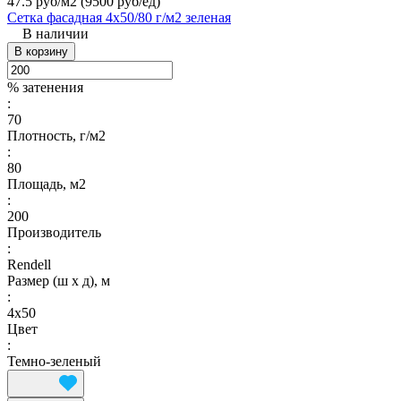
47.5 руб/м2
(9500 руб/eд)
Сетка фасадная 4х50/80 г/м2 зеленая
В наличии
В корзину
% затенения
:
70
Плотность, г/м2
:
80
Площадь, м2
:
200
Производитель
:
Rendell
Размер (ш х д), м
:
4х50
Цвет
:
Темно-зеленый