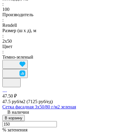
:
100
Производитель
:
Rendell
Размер (ш х д), м
:
2х50
Цвет
:
Темно-зеленый
47.50 ₽
47.5 руб/м2
(7125 руб/eд)
Сетка фасадная 3х50/80 г/м2 зеленая
В наличии
В корзину
% затенения