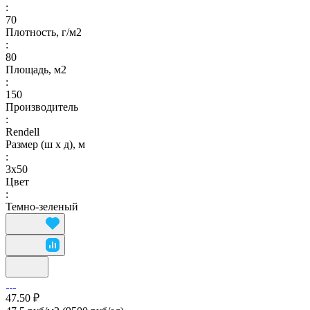
:
70
Плотность, г/м2
:
80
Площадь, м2
:
150
Производитель
:
Rendell
Размер (ш х д), м
:
3х50
Цвет
:
Темно-зеленый
47.50 ₽