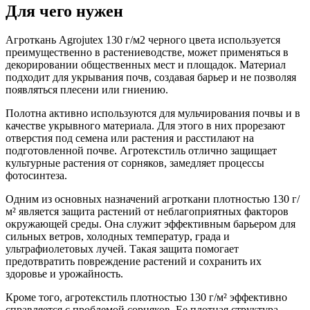
Для чего нужен
Агроткань Аgrojutex 130 г/м2 черного цвета используется
преимущественно в растениеводстве, может применяться в
декорировании общественных мест и площадок. Материал
подходит для укрывания почв, создавая барьер и не позволяя
появляться плесени или гниению.
Полотна активно используются для мульчирования почвы и в
качестве укрывного материала. Для этого в них прорезают
отверстия под семена или растения и расстилают на
подготовленной почве. Агротекстиль отлично защищает
культурные растения от сорняков, замедляет процессы
фотосинтеза.
Одним из основных назначений агроткани плотностью 130 г/
м² является защита растений от неблагоприятных факторов
окружающей среды. Она служит эффективным барьером для
сильных ветров, холодных температур, града и
ультрафиолетовых лучей. Такая защита помогает
предотвратить повреждение растений и сохранить их
здоровье и урожайность.
Кроме того, агротекстиль плотностью 130 г/м² эффективно
справляется с проблемой сорняков. Ее плотная структура