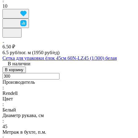
:
10
6.50 ₽
6.5 руб/пог. м
(1950 руб/eд)
Сетка для упаковки ёлок 45см 60N-LZ45 (1/300) белая
В наличии
В корзину
Производитель
:
Rendell
Цвет
:
Белый
Диаметр рукава, см
:
45
Метраж в бухте, п.м.
: