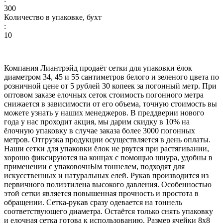
300
Количество в упаковке, бухт
:
10
Компания Лиантрэйд продаёт сетки для упаковки ёлок
диаметром 34, 45 и 55 сантиметров белого и зеленого цвета по
розничной цене от 5 рублей 30 копеек за погонный метр. При
оптовом заказе елочных сеток стоимость погонного метра
снижается в зависимости от его объема, точную стоимость вы
можете узнать у наших менеджеров. В преддверии нового
года у нас проходит акция, мы дарим скидку в 10% на
ёлочную упаковку в случае заказа более 3000 погонных
метров. Отгрузка продукции осуществляется в день оплаты.
Наши сетки для упаковки ёлок не рвутся при растягивании,
хорошо фиксируются на концах с помощью шнура, удобны в
применении с упаковочнЫм тоннелем, подходят для
искусственных и натуральных елей. Рукав производится из
первичного полиэтилена высокого давления. Особенностью
этой сетки является повышенная прочность и простота в
обращении. Сетка-рукав сразу одевается на тоннель
соответствующего диаметра. Остаётся только снять упаковку
и елочная сетка готова к использованию. Размер ячейки 8х8