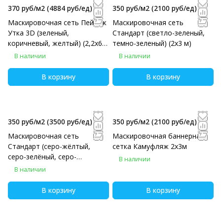
370 руб/м2
(4884 руб/eд)
350 руб/м2
(2100 руб/eд)
Маскировочная сеть Пейзаж
Маскировочная сеть
Утка 3D (зеленый,
Стандарт (светло-зеленый,
коричневый, желтый) (2,2х6
темно-зеленый) (2х3 м)
м)
В наличии
В наличии
В корзину
В корзину
350 руб/м2
(3500 руб/eд)
350 руб/м2
(2100 руб/eд)
Маскировочная сеть
Маскировочная баннерная
Стандарт (серо-жёлтый,
сетка Камуфляж 2х3м
серо-зелёный, серо-
В наличии
коричневый) (2х5 м)
В наличии
В корзину
В корзину