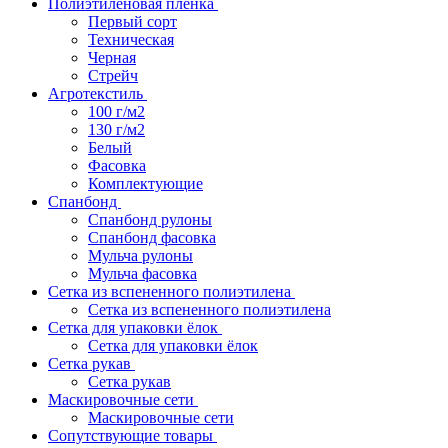
Полиэтиленовая пленка
Первый сорт
Техническая
Черная
Стрейч
Агротекстиль
100 г/м2
130 г/м2
Белый
Фасовка
Комплектующие
Спанбонд
Спанбонд рулоны
Спанбонд фасовка
Мульча рулоны
Мульча фасовка
Сетка из вспененного полиэтилена
Сетка из вспененного полиэтилена
Сетка для упаковки ёлок
Сетка для упаковки ёлок
Сетка рукав
Сетка рукав
Маскировочные сети
Маскировочные сети
Сопутствующие товары