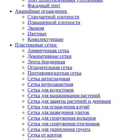
Фасадный тент
Аварийные ограждения
Стандартной плотности
Повышенной плотности
Эконом
Цветные
Комплектующие
Пластиковые сетки
Армирующая сетка
Декоративные сетки
Лента бордюрная
Оградительная сетка
Противомоскитная сетка
Сетка антиградовая
Сетка ветрозащитная
Сетка для водостоков
Сетка для выращивания растений
Сетка для защиты растений и деревьев
Сетка для ограждения клумб
Сетка для разведения улиток
Сетка для сооружения вольеров
Сетка для сооружения птичников
Сетка для укрепления грунта
Сетка от кротов