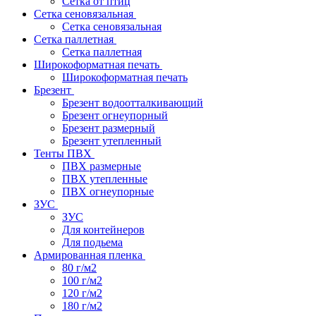
Сетка от птиц
Сетка сеновязальная
Сетка сеновязальная
Сетка паллетная
Сетка паллетная
Широкоформатная печать
Широкоформатная печать
Брезент
Брезент водоотталкивающий
Брезент огнеупорный
Брезент размерный
Брезент утепленный
Тенты ПВХ
ПВХ размерные
ПВХ утепленные
ПВХ огнеупорные
ЗУС
ЗУС
Для контейнеров
Для подьема
Армированная пленка
80 г/м2
100 г/м2
120 г/м2
180 г/м2