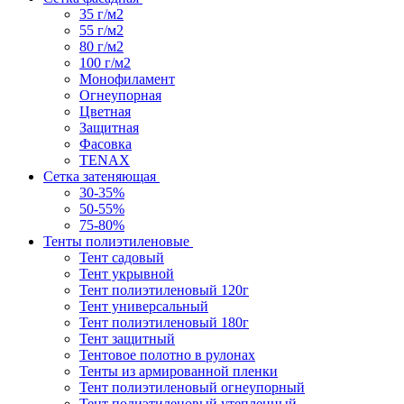
35 г/м2
55 г/м2
80 г/м2
100 г/м2
Монофиламент
Огнеупорная
Цветная
Защитная
Фасовка
TENAX
Сетка затеняющая
30-35%
50-55%
75-80%
Тенты полиэтиленовые
Тент садовый
Тент укрывной
Тент полиэтиленовый 120г
Тент универсальный
Тент полиэтиленовый 180г
Тент защитный
Тентовое полотно в рулонах
Тенты из армированной пленки
Тент полиэтиленовый огнеупорный
Тент полиэтиленовый утепленный